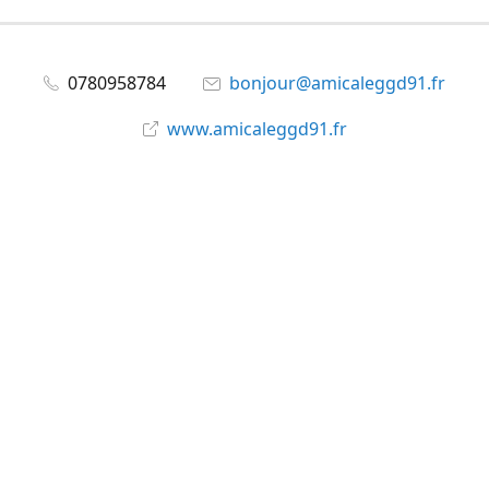
0780958784
bonjour@amicaleggd91.fr
www.amicaleggd91.fr
share
@amicaleggd91
Partager
Partager
Épingler
©
Amicale du GGD91
Signaler un abus