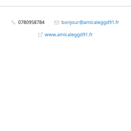
0780958784
bonjour@amicaleggd91.fr
www.amicaleggd91.fr
share
@amicaleggd91
Partager
Partager
Épingler
©
Amicale du GGD91
Signaler un abus