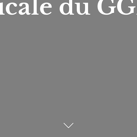
icale du
GG