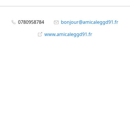
0780958784
bonjour@amicaleggd91.fr
www.amicaleggd91.fr
share
@amicaleggd91
Partager
Partager
Épingler
©
Amicale du GGD91
Signaler un abus