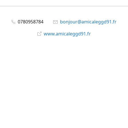
0780958784
bonjour@amicaleggd91.fr
www.amicaleggd91.fr
share
@amicaleggd91
Partager
Partager
Épingler
©
Amicale du GGD91
Signaler un abus