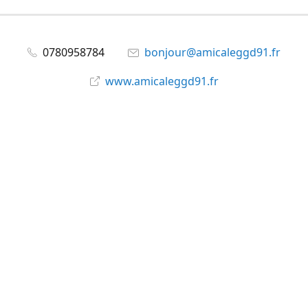
0780958784
bonjour@amicaleggd91.fr
www.amicaleggd91.fr
share
@amicaleggd91
Partager
Partager
Épingler
©
Amicale du GGD91
Signaler un abus