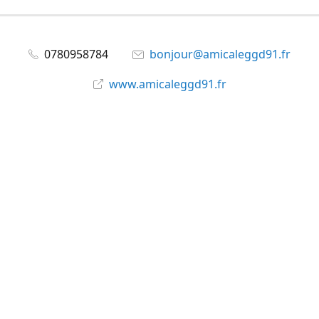
0780958784
bonjour@amicaleggd91.fr
www.amicaleggd91.fr
share
@amicaleggd91
Partager
Partager
Épingler
©
Amicale du GGD91
Signaler un abus