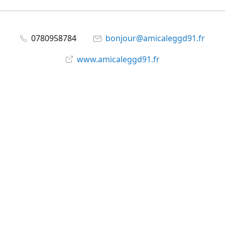
0780958784
bonjour@amicaleggd91.fr
www.amicaleggd91.fr
share
@amicaleggd91
Partager
Partager
Épingler
©
Amicale du GGD91
Signaler un abus