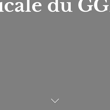
icale du
GG