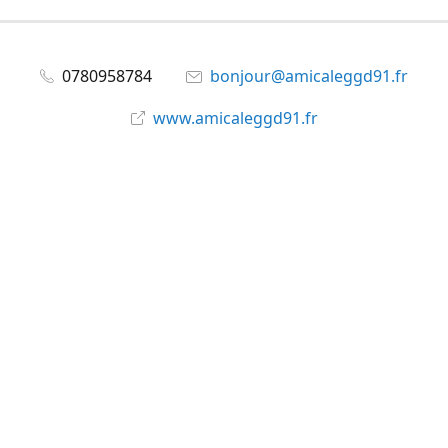
0780958784
bonjour@amicaleggd91.fr
www.amicaleggd91.fr
share
@amicaleggd91
Partager
Partager
Épingler
©
Amicale du GGD91
Signaler un abus