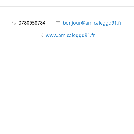
0780958784
bonjour@amicaleggd91.fr
www.amicaleggd91.fr
share
@amicaleggd91
Partager
Partager
Épingler
©
Amicale du GGD91
Signaler un abus