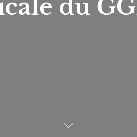
icale du
GG