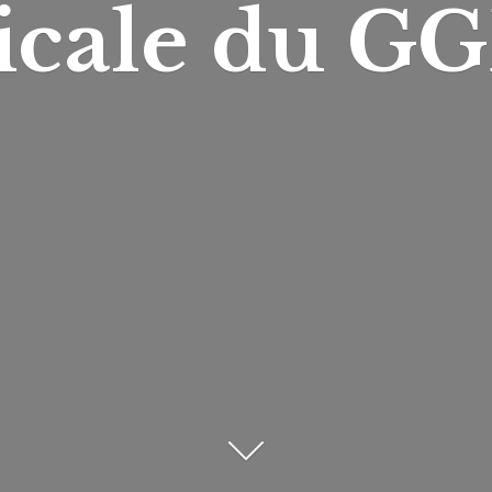
icale du
GG