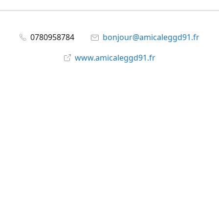
0780958784
bonjour@amicaleggd91.fr
www.amicaleggd91.fr
share
@amicaleggd91
Partager
Partager
Épingler
©
Amicale du GGD91
Signaler un abus