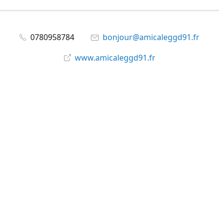
0780958784
bonjour@amicaleggd91.fr
www.amicaleggd91.fr
share
@amicaleggd91
Partager
Partager
Épingler
©
Amicale du GGD91
Signaler un abus