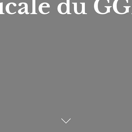
icale du
GG