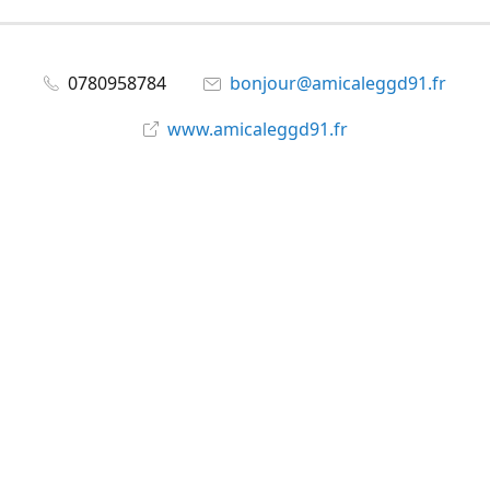
0780958784
bonjour@amicaleggd91.fr
www.amicaleggd91.fr
share
@amicaleggd91
Partager
Partager
Épingler
©
Amicale du GGD91
Signaler un abus