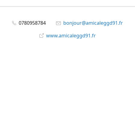
0780958784
bonjour@amicaleggd91.fr
www.amicaleggd91.fr
share
@amicaleggd91
Partager
Partager
Épingler
©
Amicale du GGD91
Signaler un abus