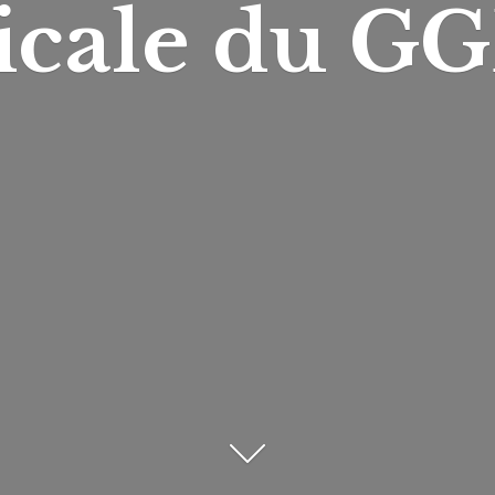
icale du
GG