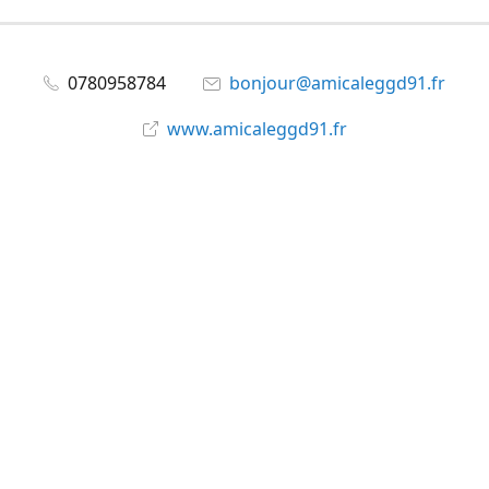
0780958784
bonjour@amicaleggd91.fr
www.amicaleggd91.fr
share
@amicaleggd91
Partager
Partager
Épingler
©
Amicale du GGD91
Signaler un abus